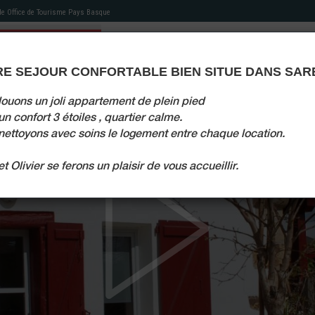
 de
Office de Tourisme Pays Basque
E SEJOUR CONFORTABLE BIEN SITUE DANS SAR
ÉBERGEMENT
NOS ACTIVITÉS
MES RECOMMANDATIONS
AGENDA TOURISTIQUE
MON LIVRET
louons un joli appartement de plein pied
n confort 3 étoiles , quartier calme.
ettoyons avec soins le logement entre chaque location.
t Olivier se ferons un plaisir de vous accueillir.