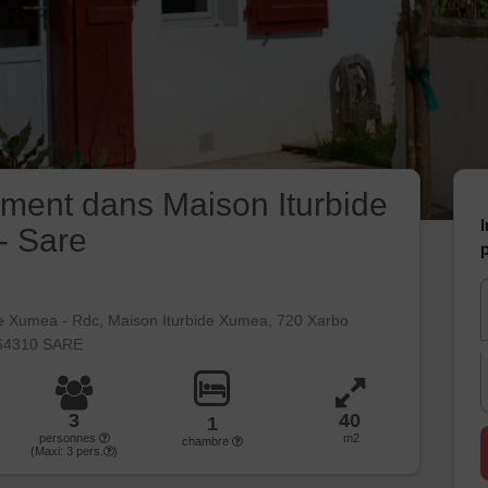
ment dans Maison Iturbide
I
- Sare
p
de Xumea - Rdc, Maison Iturbide Xumea, 720 Xarbo
 64310 SARE
3
40
1
personnes
m2
chambre
(Maxi:
3
pers.
)