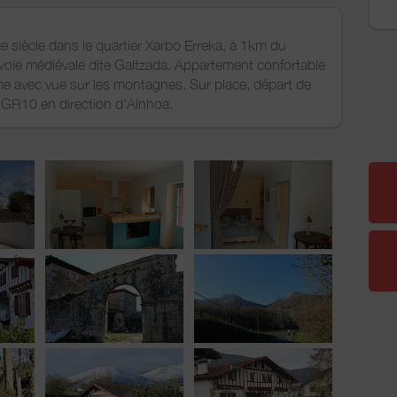
iècle dans le quartier Xarbo Erreka, à 1km du
 voie médiévale dite Galtzada. Appartement confortable
lme avec vue sur les montagnes. Sur place, départ de
 GR10 en direction d'Ainhoa.