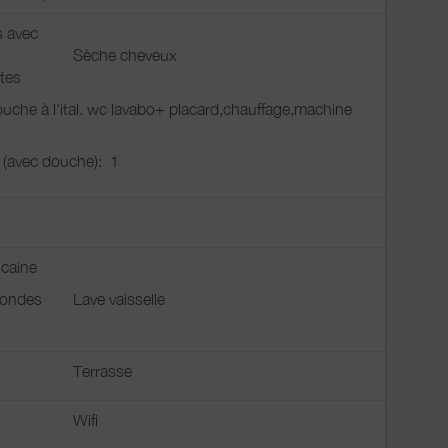
s avec
Sèche cheveux
tes
ouche à l'ital. wc lavabo+ placard,chauffage,machine
u (avec douche):
1
icaine
 ondes
Lave vaisselle
Terrasse
Wifi