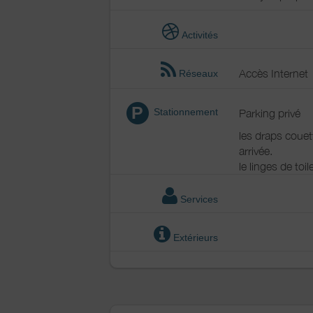
Activités
Accès Internet
Réseaux
P
Stationnement
Parking privé
les draps couett
arrivée.
le linges de toi
Services
Extérieurs